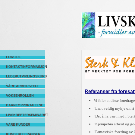
FORSIDE
KONTAKTINFORMASJON
LEDERUTVIKLINGSKURS
-
VÅRE ARBEIDSFELT
Referanser fra foresat
VOKSENROLLEN
Vi føler at disse foredra
BARNEOPPDRAGELSE
"Lært veldig mykje om å v
LIVSKREFTERSEMINARET
"Det å ha vært med i Ster
"Kjempebra arbeid og gode
VÅRE KUNDER
"Fantastiske foredrag av 
KUNDEREFERANSER