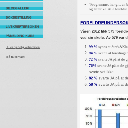
"Programmet har gitt en 
BILDEGALLERI
og lærerike. Alle foreldr
BOKBESTILLING
FORELDREUNDERSØK
LIVSKREFTERBOKEN
Våren 2012 fikk 579 foreldr
PÅMELDING KURS
ved sin skole. Av 579 var d
99 %
synes at Sterk&Kla
Du er hjertelig velkommen
94 %
svarte at foredragen
til å ta kontakt!
72 %
svarte JA på at de 
76%
svarte JA på at de 
svarte vet ikke.
82 %
svarte JA på at de
58 %
svarte JA på at de