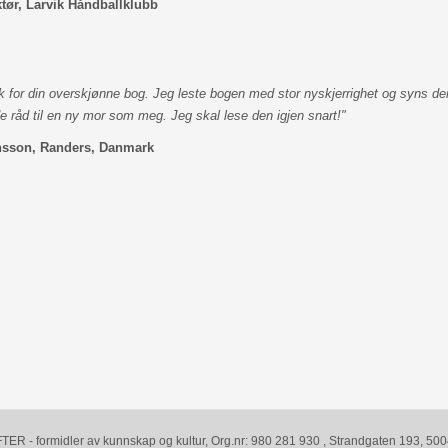
tør, Larvik Håndballklubb
 for din overskjønne bog. Jeg leste bogen med stor nyskjerrighet og syns der
 råd til en ny mor som meg. Jeg skal lese den igjen snart!"
nsson, Randers, Danmark
R - formidler av kunnskap og kultur, Org.nr: 980 281 930 , Strandgaten 193, 5004