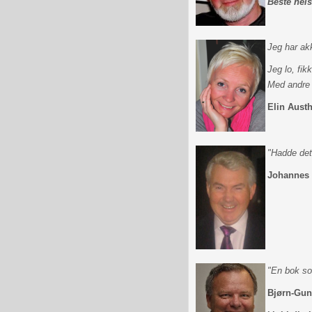
Beste hel
Jeg har akk
Jeg lo, fik
Med andre o
Elin Austh
"Hadde det 
Johannes 
"En bok so
Bjørn-Gun