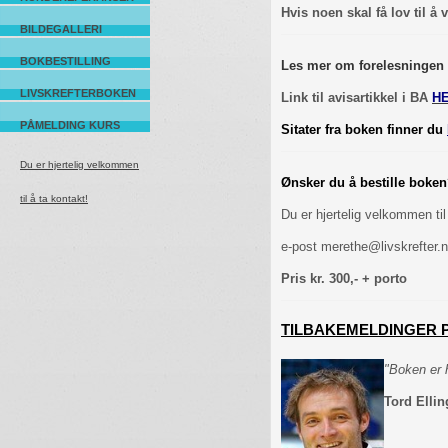
Hvis noen skal få lov til å
BILDEGALLERI
BOKBESTILLING
Les mer om forelesningen
LIVSKREFTERBOKEN
Link til avisartikkel i BA
H
PÅMELDING KURS
Sitater fra boken finner du
Du er hjertelig velkommen
Ønsker du å bestille boke
til å ta kontakt!
Du er hjertelig velkommen ti
e-post merethe@livskrefter.n
Pris kr. 300,- + porto
TILBAKEMELDINGER P
"Boken er h
Tord Ellin