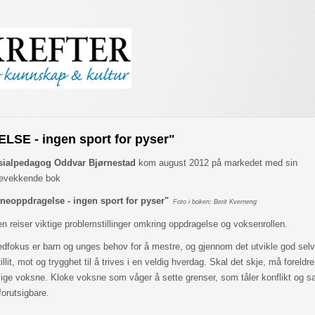
E - ingen sport for pyser"
sialpedagog Oddvar Bjørnestad
kom august 2012 på markedet med
sin
evekkende bok
neoppdragelse - ingen sport for pyser"
Foto i boken: Berit Kverneng
n reiser viktige problemstillinger omkring oppdragelse og voksenrollen.
dfokus er barn og unges behov for å mestre, og gjennom det utvikle god selv
tillit, mot og trygghet til å trives i en veldig hverdag. Skal det skje, må foreld
lige voksne. Kloke voksne som våger å sette grenser, som tåler konflikt og s
forutsigbare.