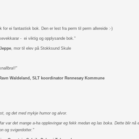
 for ei fantastisk bok. Den er lest fra perm til perm allereide :-)
evekkarar - ei viktig og opplysande bok."
Kleppe
, mor til elev på Stokksund Skule
nallbra!!"
Ravn Waldeland, SLT koordinator Rennesøy Kommune
est, og det med mykje humor og alvor.
ar var det mange a-ha opplevingar eg fekk medan eg las boka. Dette blir nå e
son og svigerdotter."