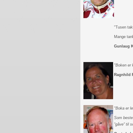
"Tusen takk
Mange tank
Gunlaug 
"Boken er k
Ragnhild 
"Boka er l
Som bestef
”gåve” til 