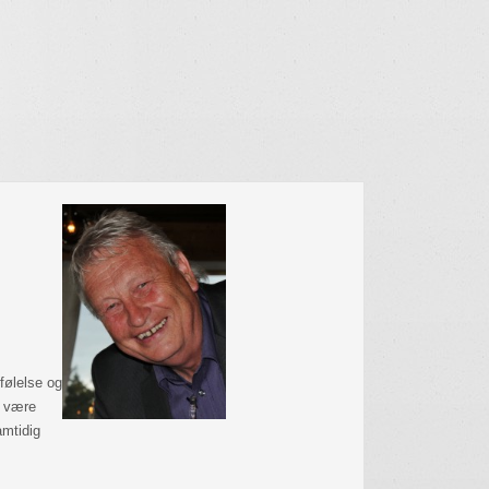
følelse og
re være
amtidig