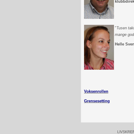
klubbdirek
"
Tusen takk
mange gode
Helle Sve
Voksenrollen
Grensesetting
LIVSKREFTE