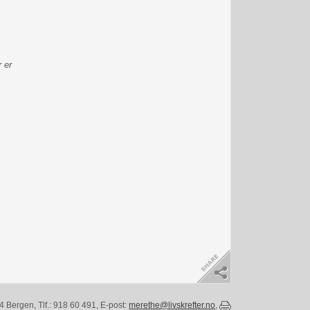
 er
 Bergen, Tlf.: 918 60 491, E-post:
merethe@livskrefter.no
,