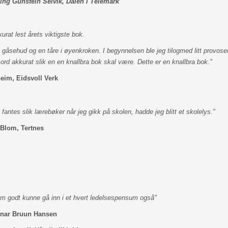
sing
Gunstein Selvik, Dalen i Telemark
urat lest årets viktigste bok.
k gåsehud og en tåre i øyenkroken. I begynnelsen ble jeg tilogmed litt provoser
rd akkurat slik en en knallbra bok skal være. Dette er en knallbra bok."
eim, Eidsvoll Verk
fantes slik lærebøker når jeg gikk på skolen, hadde jeg blitt et skolelys."
Blom, Tertnes
m godt kunne gå inn i et hvert ledelsespensum også"
nar Bruun Hansen