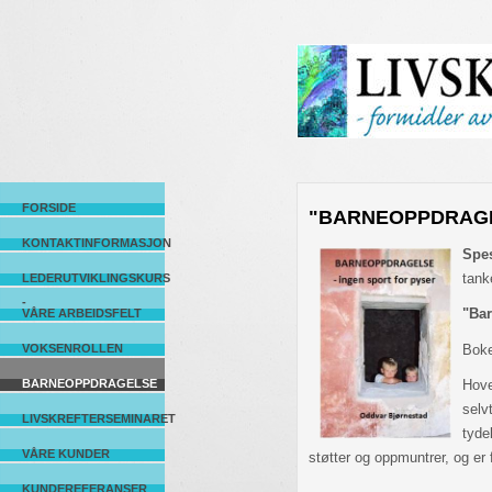
FORSIDE
"BARNEOPPDRAGELS
KONTAKTINFORMASJON
Spe
tank
LEDERUTVIKLINGSKURS
-
"Bar
VÅRE ARBEIDSFELT
VOKSENROLLEN
Boke
BARNEOPPDRAGELSE
Hove
selv
LIVSKREFTERSEMINARET
tyde
VÅRE KUNDER
støtter og oppmuntrer, og er 
KUNDEREFERANSER