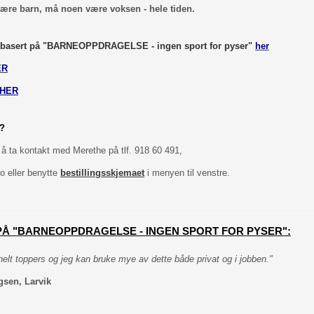
 være barn, må noen være voksen - hele tiden.
 basert på "BARNEOPPDRAGELSE - ingen sport for pyser"
her
ER
HER
n?
l å ta kontakt med Merethe på tlf. 918 60 491,
o eller benytte
bestillingsskjemaet
i menyen til venstre.
Å "BARNEOPPDRAGELSE - INGEN SPORT FOR PYSER":
elt toppers og jeg kan bruke mye av dette både privat og i jobben."
gsen, Larvik