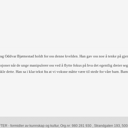
drag Oddvar Bjørnestad holdt for oss denne kvelden. Han gav oss noe å tenke på gj
skusjoner når de unge manipulerer oss ved å flytte fokus på hva det egentlig dreier
le dette. Han sa i klar tekst fra at vi voksne måtte være til stede for våre barn. Bar
R - formidler av kunnskap og kultur, Org.nr: 980 281 930 , Strandgaten 193, 5004