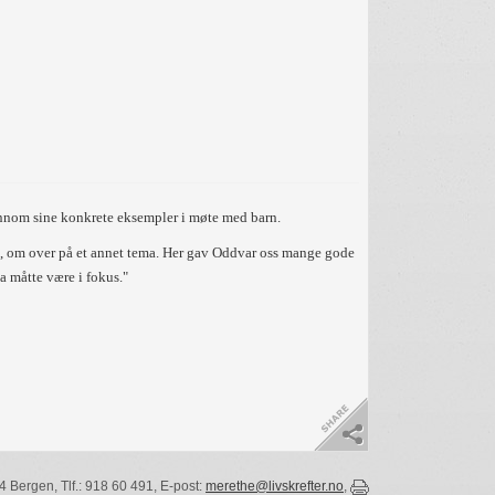
ennom sine konkrete eksempler i møte med barn.
 seg, om over på et annet tema. Her gav Oddvar oss mange gode
na måtte være i fokus."
 Bergen, Tlf.: 918 60 491, E-post:
merethe@livskrefter.no
,