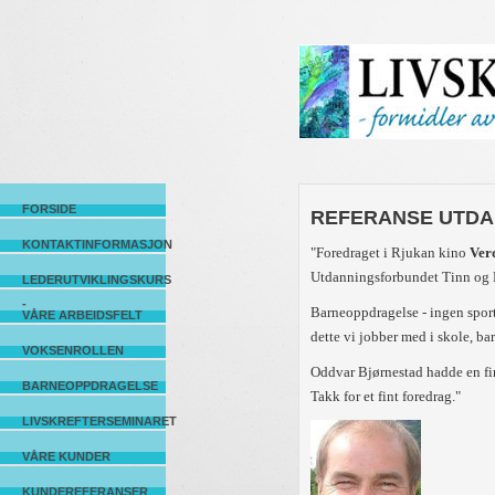
FORSIDE
REFERANSE UTDA
KONTAKTINFORMASJON
"Foredraget i Rjukan kino
Ver
Utdanningsforbundet Tinn og F
LEDERUTVIKLINGSKURS
-
Barneoppdragelse - ingen sport 
VÅRE ARBEIDSFELT
dette vi jobber med i skole, b
VOKSENROLLEN
Oddvar Bjørnestad hadde en fi
BARNEOPPDRAGELSE
Takk for et fint foredrag."
LIVSKREFTERSEMINARET
VÅRE KUNDER
KUNDEREFERANSER