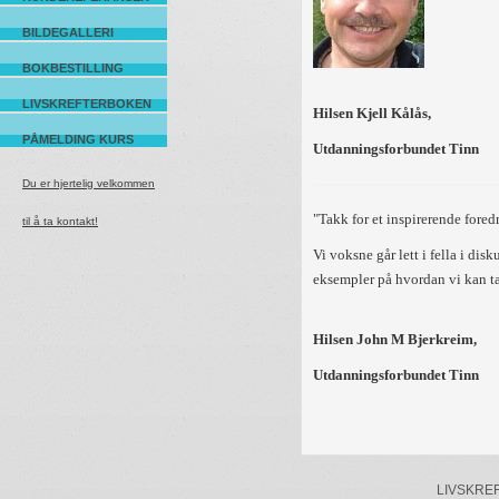
BILDEGALLERI
BOKBESTILLING
LIVSKREFTERBOKEN
Hilsen Kjell Kålås,
PÅMELDING KURS
Utdanningsforbundet Tinn
Du er hjertelig velkommen
"Takk for et inspirerende fore
til å ta kontakt!
Vi voksne går lett i fella i di
eksempler på hvordan vi kan tak
Hilsen John M Bjerkreim,
Utdanningsforbundet Tinn
LIVSKREFTE