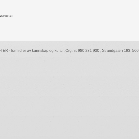
kssenter
R - formidler av kunnskap og kultur, Org.nr: 980 281 930 , Strandgaten 193, 5004