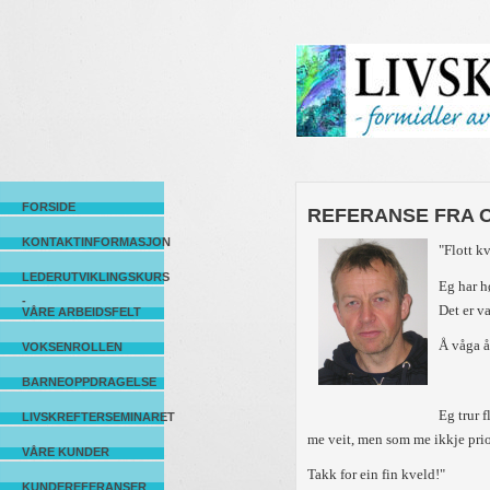
FORSIDE
REFERANSE FRA 
KONTAKTINFORMASJON
"Flott k
LEDERUTVIKLINGSKURS
Eg har h
-
Det er v
VÅRE ARBEIDSFELT
Å våga å
VOKSENROLLEN
BARNEOPPDRAGELSE
Eg trur 
LIVSKREFTERSEMINARET
me veit, men som me ikkje prio
VÅRE KUNDER
Takk for ein fin kveld!"
KUNDEREFERANSER