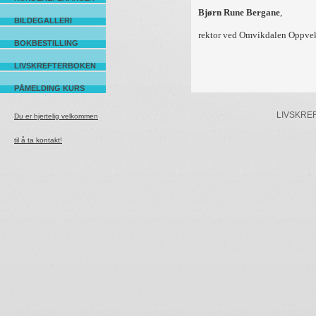
Bjørn Rune Bergane
,
BILDEGALLERI
rektor ved Omvikdalen Oppve
BOKBESTILLING
LIVSKREFTERBOKEN
PÅMELDING KURS
LIVSKREFTE
Du er hjertelig velkommen
til å ta kontakt!