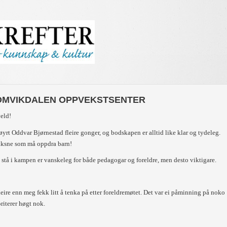
OMVIKDALEN OPPVEKSTSENTER
veld!
øyrt Oddvar Bjørnestad fleire gonger, og bodskapen er alltid like klar og tydeleg.
aksne som må oppdra barn!
 stå i kampen er vanskeleg for både pedagogar og foreldre, men desto viktigare.
fleire enn meg fekk litt å tenka på etter foreldremøtet. Det var ei påminning på noko
riterer høgt nok.