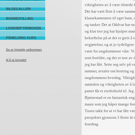
viktigheten av å være tilsted
BILDEGALLERI
Det har vært flott å være samm
klassekameraten til eget barn, 
BOKBESTILLING
og tanker. Det at Oddvar har s
LIVSKREFTERBOKEN
og klar tror jeg har hjulpet man
bekreftelse på at det er greit å
PÅMELDING KURS
avgjørelser, og at jo tydeligere 
Du er hjertelig velkommen
være for ungdommene våre. Vi 
som foreldre, og det er noe av 
til å ta kontakt!
jeg har fått. Sette seg selv på 
rammer, avtaler om henting og 
ungdommens hverdag. Viktigh
samtalen og viktigheten av å l
parter får et eierforhold til. J
Bjørnestad er en fantastisk en
mann som jeg håper mange forel
Tusen takk for at vi har fått væ
prosjektet gjennom 3 flotte år
foredrag. 