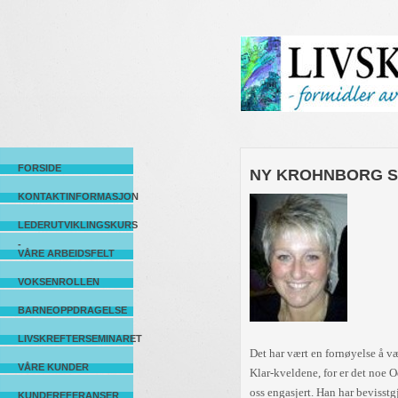
FORSIDE
NY KROHNBORG 
KONTAKTINFORMASJON
LEDERUTVIKLINGSKURS
-
VÅRE ARBEIDSFELT
VOKSENROLLEN
BARNEOPPDRAGELSE
LIVSKREFTERSEMINARET
Det har vært en fornøyelse å 
VÅRE KUNDER
Klar-kveldene, for er det noe Od
oss engasjert. Han har bevisstg
KUNDEREFERANSER