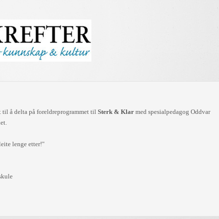
t til å delta på foreldreprogrammet til
Sterk & Klar
med spesialpedagog Oddvar
et.
eite lenge etter!"
skule