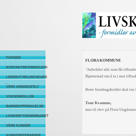
FORSIDE
FLORA KOMMUNE
KONTAKTINFORMASJON
"Anbefaler alle som får tilbude
Bjørnestad om å ta i mot tilbud
LEDERUTVIKLINGSKURS
-
VÅRE ARBEIDSFELT
Betre foredragsholder skal ein l
VOKSENROLLEN
Tone Kvamme,
BARNEOPPDRAGELSE
mor til elev på Flora Ungdoms
LIVSKREFTERSEMINARET
VÅRE KUNDER
KUNDEREFERANSER