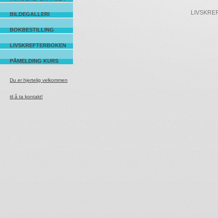
LIVSKREFTE
BILDEGALLERI
BOKBESTILLING
LIVSKREFTERBOKEN
PÅMELDING KURS
Du er hjertelig velkommen
til å ta kontakt!