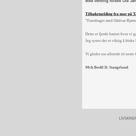
Med vennlig hilsen Ole Jø
Tilbakemelding fra mor på 
”Foredraget med Oddvar Bjørnes
Dette er fjerde barnet hvor vi
Jeg synes det er viktig å fris
Vi gleder oss allerede til nest
Mvh Bodil D. Stangeland
LIVSKREFTE