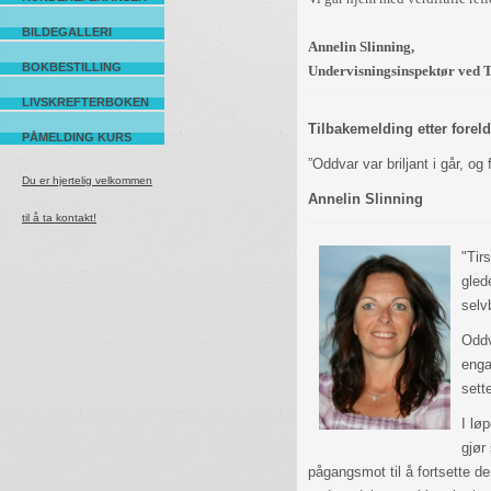
BILDEGALLERI
Annelin Slinning,
BOKBESTILLING
Undervisningsinspektør
ved 
LIVSKREFTERBOKEN
Tilbakemelding etter foreld
PÅMELDING KURS
”Oddvar var briljant i går, og
Du er hjertelig velkommen
Annelin Slinning
til å ta kontakt!
"Tir
gled
selv
Oddv
enga
sett
I lø
gjør
pågangsmot til å fortsette d