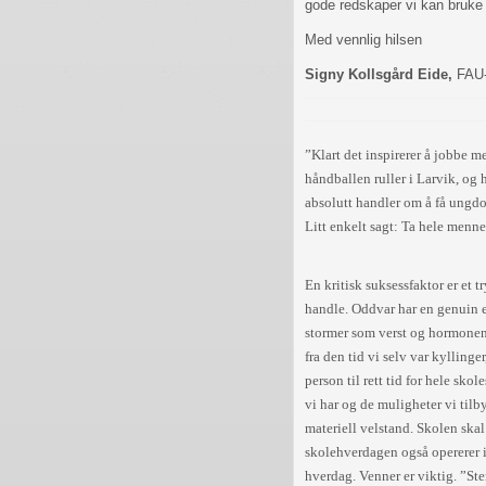
gode redskaper vi kan bruke 
Med vennlig hilsen
Signy Kollsgård Eide,
FAU-
”Klart det inspirerer å jobbe 
håndballen ruller i Larvik, og
absolutt handler om å få ungdom
Litt enkelt sagt: Ta hele menne
En kritisk suksessfaktor er et 
handle. Oddvar har en genuin ev
stormer som verst og hormonen
fra den tid vi selv var kyllinge
person til rett tid for hele sk
vi har og de muligheter vi til
materiell velstand. Skolen ska
skolehverdagen også opererer in
hverdag. Venner er viktig. ”Ste