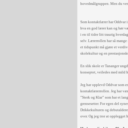
hovedmålgruppen. Men du verd
Som kontaktlærer har Oddvar insp
hva en god lærer kan og bør vær
i en til tider litt traurig hverda
selv. Lærerrollen har så mange
et tidspunkt må gjøre et verdiv
skolekultur og en prestasjonsk
En slik skole er Tananger ungdo
konseptet, veiledes med mild hå
Jeg har opplevd Oddvar som en 
kontaktlærerrollen. Jeg har vært
”Sterk og Klar” som har et lan
grensesetter. For egen del syne
Drikkekulturen og debutaldere
over. Og jeg tror at opplegget