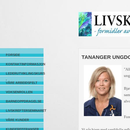
FORSIDE
TANANGER UNGD
KONTAKTINFORMASJON
"Al
LEDERUTVIKLINGSKURS
ung
-
VÅRE ARBEIDSFELT
Bjø
VOKSENROLLEN
sam
alv
BARNEOPPDRAGELSE
LIVSKREFTERSEMINARET
For
VÅRE KUNDER
KUNDEREFERANSER
Vi går hjem med verdifulle ref