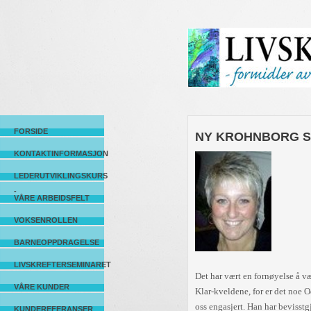
FORSIDE
NY KROHNBORG 
KONTAKTINFORMASJON
LEDERUTVIKLINGSKURS
-
VÅRE ARBEIDSFELT
VOKSENROLLEN
BARNEOPPDRAGELSE
LIVSKREFTERSEMINARET
Det har vært en fornøyelse å 
VÅRE KUNDER
Klar-kveldene, for er det noe Od
oss engasjert. Han har bevisstg
KUNDEREFERANSER