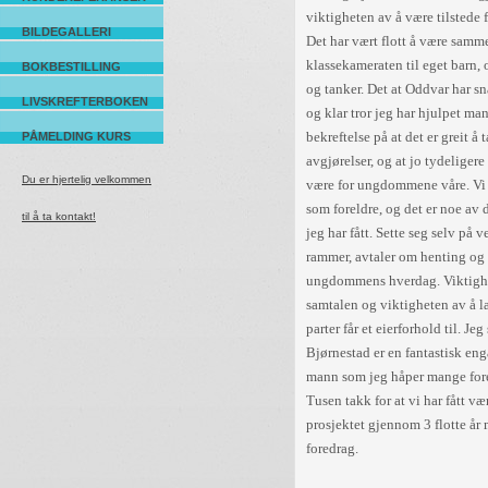
viktigheten av å være tilsted
BILDEGALLERI
Det har vært flott å være samm
klassekameraten til eget barn, 
BOKBESTILLING
og tanker. Det at Oddvar har s
LIVSKREFTERBOKEN
og klar tror jeg har hjulpet man
bekreftelse på at det er greit å
PÅMELDING KURS
avgjørelser, og at jo tydeligere 
Du er hjertelig velkommen
være for ungdommene våre. Vi 
som foreldre, og det er noe av 
til å ta kontakt!
jeg har fått. Sette seg selv på 
rammer, avtaler om henting og 
ungdommens hverdag. Viktigh
samtalen og viktigheten av å l
parter får et eierforhold til. J
Bjørnestad er en fantastisk en
mann som jeg håper mange forel
Tusen takk for at vi har fått væ
prosjektet gjennom 3 flotte år
foredrag. 