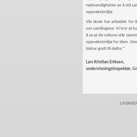
nødvendigheten av å stå s
oppvekstmiljø.
Vår skole har arbeidet for å
om samlingene. Vi tror at b
å se at de voksne står sam
oppvekstmiljø for dem. Ste
bidrar godt til dette."
Lars Kristian Eriksen,
undervisningsinspektør, G
LIVSKREFTE