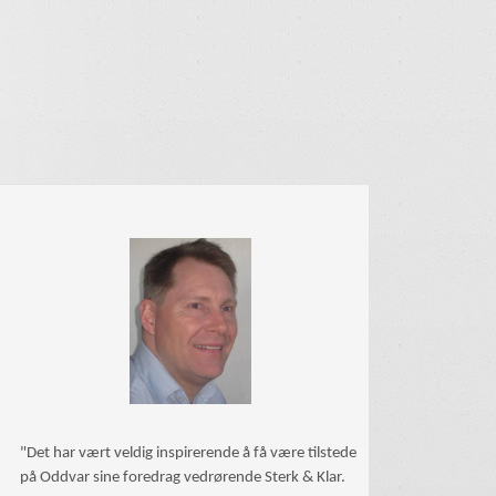
"Det har vært veldig inspirerende å få være tilstede
på Oddvar sine foredrag vedrørende Sterk & Klar.