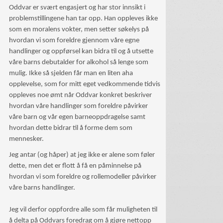
Oddvar er svært engasjert og har stor innsikt i
problemstillingene han tar opp. Han oppleves ikke
som en moralens vokter, men setter søkelys på
hvordan vi som foreldre gjennom våre egne
handlinger og oppførsel kan bidra til og å utsette
våre barns debutalder for alkohol så lenge som
mulig. Ikke så sjelden får man en liten aha
opplevelse, som for mitt eget vedkommende tidvis
oppleves noe ømt når Oddvar konkret beskriver
hvordan våre handlinger som foreldre påvirker
våre barn og vår egen barneoppdragelse samt
hvordan dette bidrar til å forme dem som
mennesker.
Jeg antar (og håper) at jeg ikke er alene som føler
dette, men det er flott å få en påminnelse på
hvordan vi som foreldre og rollemodeller påvirker
våre barns handlinger.
Jeg vil derfor oppfordre alle som får muligheten til
å delta på Oddvars foredrag om å gjøre nettopp