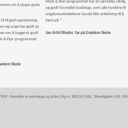
Sterk & Klar programmet har et særdeles viktig,
ammen om å skape gode
og godt formidlet budskap, som alle foreldre til
ungdomsskoleelever burde fått anledning til å
 få til god oppslutning
høre på."
arn og unge har godt av
men om å bygge et godt
Jan Arild Rinder, far på Grødem Skole
rk & Klar-programmet
rødem Skole
R - formidler av kunnskap og kultur, Org.nr: 980 281 930 , Strandgaten 193, 5004