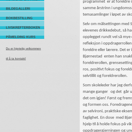
programmet er at foreldre 
samme årstrinn i ungdomssko
BILDEGALLERI
temasamlinger i løpet av sk
BOKBESTILLING
Selv om målsettingen med St
LIVSKREFTERBOKEN
elevenes drikkedebut, så h
opplegget rundt vel så mye
PÅMELDING KURS
refleksjon i oppdragerrolle
Du er hjertelig velkommen
foreldre eller lærere. Det er
Bjørnestad enten han snak
til å ta kontakt!
foreldrerollen, grensesetti
ros, positivt fokus og foreld
selvtillit og foreldrerollen.
Som skoleleder har jeg derf
mange ganger  og det går 
det om igjen! Først og frem
og formen oss. Foredragene 
av selvironi, praktiske eks
faglighet. En dose med Bjør
hjelp til å holde fokus på vi
oppdragergjerningen og un