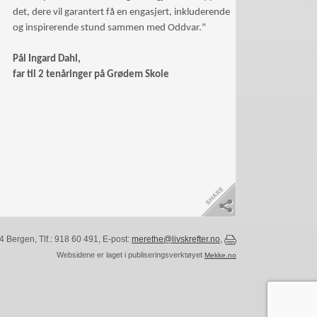
det, dere vil garantert få en engasjert, inkluderende
og inspirerende stund sammen med Oddvar."
Pål Ingard Dahl,
far til 2 tenåringer på
Grødem Skole
 Bergen, Tlf.: 918 60 491, E-post:
merethe@livskrefter.no
,
Websidene er laget i publiseringsverktøyet
Mekke.no