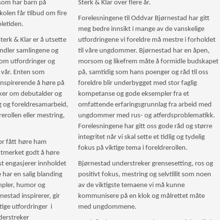
som har barn på
Sterk & Klar over flere år.
len får tilbud om fire
Forelesningene til Oddvar Bjørnestad har gitt
oletiden.
meg bedre innsikt i mange av de vanskelige
erk & Klar er å utsette
utfordringene vi foreldre må mestre i forholdet
andler samlingene og
til våre ungdommer. Bjørnestad har en åpen,
 om utfordringer og
morsom og likefrem måte å formidle budskapet
n vår. Enten som
på, samtidig som hans poenger og råd til oss
 inspirerende å høre på
foreldre blir underbygget med stor faglig
ker om debutalder og
kompetanse og gode eksempler fra et
ng og foreldresamarbeid,
omfattende erfaringsgrunnlag fra arbeid med
rerollen eller mestring,
ungdommer med rus- og atferdsproblematikk.
Forelesningene har gitt oss gode råd og større
integritet når vi skal sette et tidlig og tydelig
or fått høre ham
fokus på viktige tema i foreldrerollen.
utmerket godt å høre
st engasjerer innholdet
Bjørnestad understreker grensesetting, ros og
har en salig blanding
positivt fokus, mestring og selvtillit som noen
empler, humor og
av de viktigste temaene vi må kunne
nestad inspirerer, gir
kommunisere på en klok og målrettet måte
ktige utfordringer i
med ungdommene.
derstreker