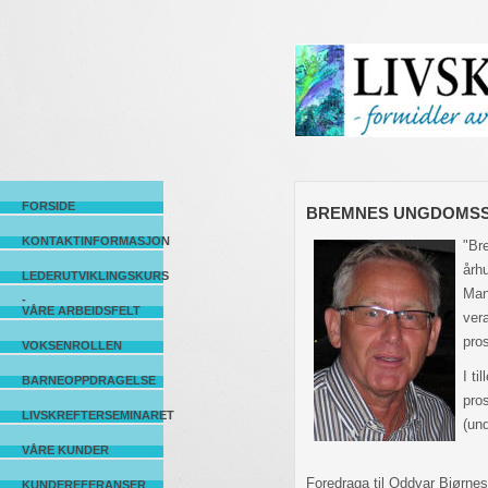
FORSIDE
BREMNES UNGDOMS
KONTAKTINFORMASJON
"Br
århu
LEDERUTVIKLINGSKURS
Man
-
VÅRE ARBEIDSFELT
ver
pro
VOKSENROLLEN
I t
BARNEOPPDRAGELSE
pro
LIVSKREFTERSEMINARET
(und
VÅRE KUNDER
Foredraga til Oddvar Bjørnest
KUNDEREFERANSER