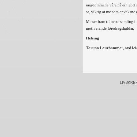
ungdommane våre på ein god må
sa, viktig at me som er vaksne e
Me ser fram til neste samling i
motiverande føredragshaldar.
Helsing
Torunn Laurhammer, avd.leia
LIVSKREFTE