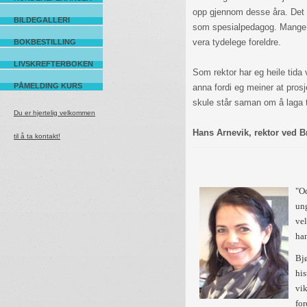
opp gjennom desse åra. Det gj
BILDEGALLERI
som spesialpedagog. Mange f
vera tydelege foreldre.
BOKBESTILLING
LIVSKREFTERBOKEN
Som rektor har eg heile tida v
PÅMELDING KURS
anna fordi eg meiner at pros
skule står saman om å laga
Du er hjertelig velkommen
Hans Arnevik, rektor ved
til å ta kontakt!
"Od
ung
vel
han
Bjø
his
vik
for