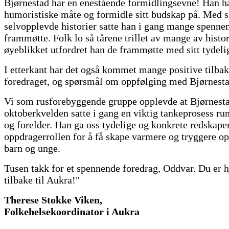
Bjørnestad har en enestående formidlingsevne! Han h
humoristiske måte og formidle sitt budskap på. Med si
selvopplevde historier satte han i gang mange spenne
frammøtte. Folk lo så tårene trillet av mange av histor
øyeblikket utfordret han de frammøtte med sitt tydeli
I etterkant har det også kommet mange positive tilba
foredraget, og spørsmål om oppfølging med Bjørnesta
Vi som rusforebyggende gruppe opplevde at Bjørnest
oktoberkvelden satte i gang en viktig tankeprosess ru
og forelder. Han ga oss tydelige og konkrete redskape
oppdragerrollen for å få skape varmere og tryggere op
barn og unge.
Tusen takk for et spennende foredrag, Oddvar. Du er 
tilbake til Aukra!"
Therese Stokke Viken,
Folkehelsekoordinator i Aukra